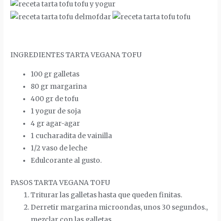
INGREDIENTES TARTA VEGANA TOFU
100
gr
galletas
80
gr
margarina
400 gr de tofu
1 yogur de soja
4
gr
agar-agar
1 cucharadita de vainilla
1/2 vaso de leche
Edulcorante al gusto.
PASOS TARTA VEGANA TOFU
Triturar las galletas hasta que queden finitas.
Derretir margarina microondas, unos 30 segundos.,
mezclar con las galletas