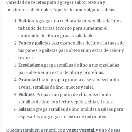
variedad de recetas para agregar sabor, textura y
nutrientes adicionales. Aquí te dejamos algunas ideas:
Batidos
: Agrega una cucharada de semillas de lino a
tu batido de frutas favorito para aumentar el
contenido de fibra y grasas saludables.
Panes y galletas
: Agrega semillas de lino a la masa de
tus panes o galletas para obtener un extra de sabor y
textura.
Ensaladas:
Agrega semillas de lino a tus ensaladas
para obtener un extra de fibra y proteínas.
Granola:
Haz tu propia granola casera mezclando
avena, semillas de lino, nueces y miel.
Pudines:
Prepara un pudín de chía mezclando
semillas de lino con leche vegetal, chía y frutas.
Salsas:
Agrega semillas de lino molidas a salsas para
espesarlas y agregar un extra de nutrientes.
Quedan también general con
yogur vegetal
, y uno de sus