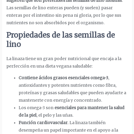
sugieren que son preferibles las semillas de lino molidas
.
Las semillas de lino enteras pueden (y suelen) pasar
enteras por el intestino sin pena ni gloria, por lo que sus
nutrientes no son absorbidos por el organismo.
Propiedades de las semillas de
lino
La linaza tiene un gran poder nutricional que encaja a la
perfección en una dieta vegana saludable:
Contiene ácidos grasos esenciales omega-3
,
antioxidantes y potentes nutrientes como fibra,
proteínas y grasas saludables que pueden ayudarte a
mantenerte con energía y concentrado.
Los omega-3
son
esenciales para mantener la salud
de la
piel
, el pelo y las uñas.
Función cardiovascular
. La linaza también
desempeña un papel importante en el apoyo a la