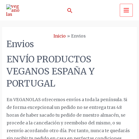
Ir
Buscar
al
MA
contenido
ME
Inicio
Envios
Envios
ENVÍO PRODUCTOS
VEGANOS ESPAÑA Y
PORTUGAL
En VEGANOLAS ofrecemos envíos a toda la península. Si
de forma excepcional un pedido no se entrega tras 48
horas de haber sacado tu pedido de nuestro almacén, se
procede a la cancelación y reembolso del mismo, o su
reenvío acordando otro día. Por tanto, nunca te quedarás
sin recibir tu pedido en casa en perfectas condiciones.