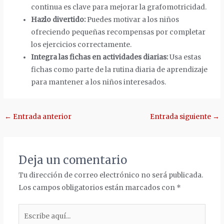
continua es clave para mejorar la grafomotricidad.
Hazlo divertido:
Puedes motivar a los niños
ofreciendo pequeñas recompensas por completar
los ejercicios correctamente.
Integra las fichas en actividades diarias:
Usa estas
fichas como parte de la rutina diaria de aprendizaje
para mantener a los niños interesados.
Navegación
←
Entrada anterior
Entrada siguiente
→
de
entradas
Deja un comentario
Tu dirección de correo electrónico no será publicada.
Los campos obligatorios están marcados con
*
Escribe
aquí...