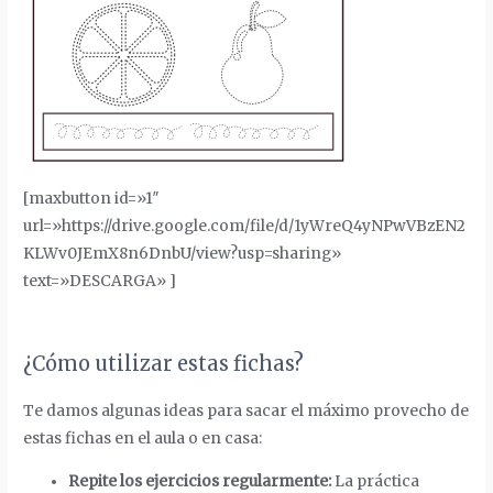
[maxbutton id=»1″
url=»https://drive.google.com/file/d/1yWreQ4yNPwVBzEN2
KLWv0JEmX8n6DnbU/view?usp=sharing»
text=»DESCARGA» ]
¿Cómo utilizar estas fichas?
Te damos algunas ideas para sacar el máximo provecho de
estas fichas en el aula o en casa:
Repite los ejercicios regularmente:
La práctica