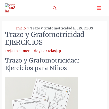
Ir
Buscar
al
MA
contenido
ME
Inicio
Trazo y Grafomotricidad EJERCICIOS
Trazo y Grafomotricidad
EJERCICIOS
Deja un comentario
/ Por
telasjap
Trazo y Grafomotricidad:
Ejercicios para Niños