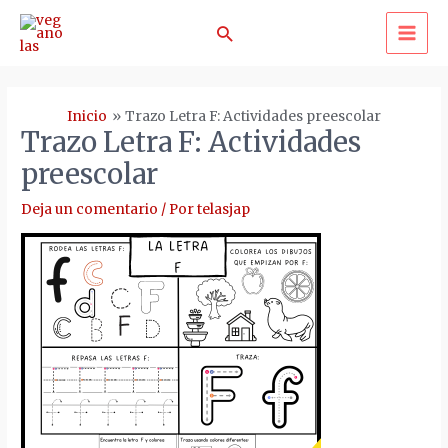
Ir
Buscar
al
MA
contenido
ME
Inicio
Trazo Letra F: Actividades preescolar
Trazo Letra F: Actividades
preescolar
Deja un comentario
/ Por
telasjap