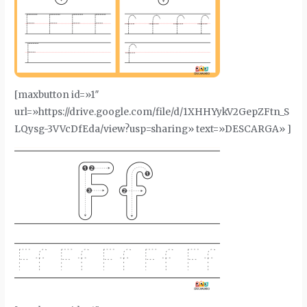
[maxbutton id=»1″
url=»https://drive.google.com/file/d/1XHHYykV2GepZFtn_S
LQysg-3VVcDfEda/view?usp=sharing» text=»DESCARGA» ]