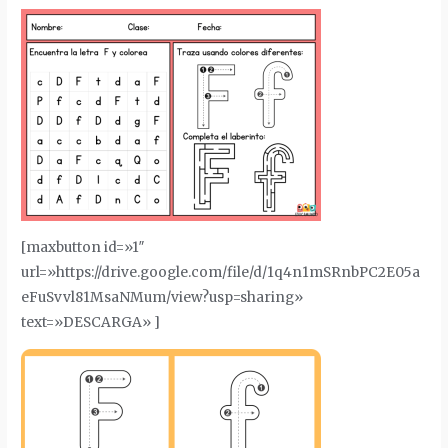
[maxbutton id=»1″
url=»https://drive.google.com/file/d/1q4n1mSRnbPC2E05a
eFuSvvl81MsaNMum/view?usp=sharing»
text=»DESCARGA» ]