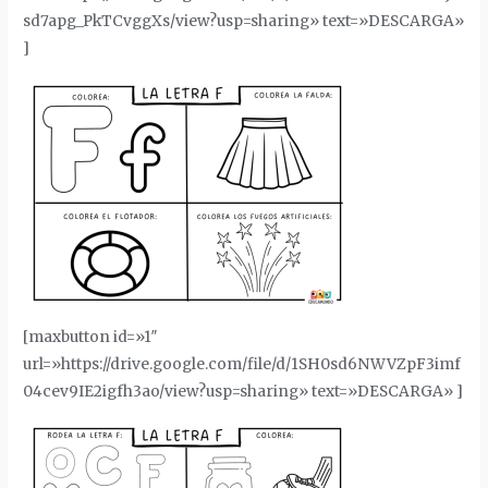
sd7apg_PkTCvggXs/view?usp=sharing» text=»DESCARGA»
]
[maxbutton id=»1″
url=»https://drive.google.com/file/d/1SH0sd6NWVZpF3imf
04cev9IE2igfh3ao/view?usp=sharing» text=»DESCARGA» ]