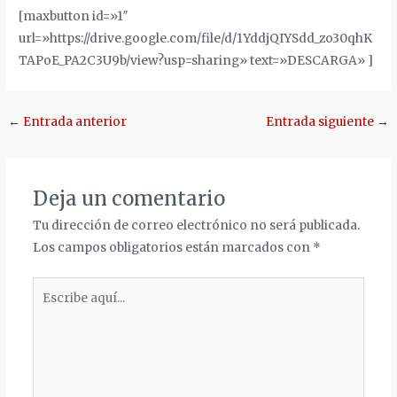
[maxbutton id=»1″
url=»https://drive.google.com/file/d/1YddjQIYSdd_zo30qhK
TAPoE_PA2C3U9b/view?usp=sharing» text=»DESCARGA» ]
Navegación
←
Entrada anterior
Entrada siguiente
→
de
entradas
Deja un comentario
Tu dirección de correo electrónico no será publicada.
Los campos obligatorios están marcados con
*
Escribe
aquí...