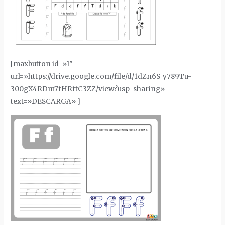
[maxbutton id=»1″
url=»https://drive.google.com/file/d/1dZn6S_y789Tu-
300gX4RDm7fHRftC3ZZ/view?usp=sharing»
text=»DESCARGA» ]