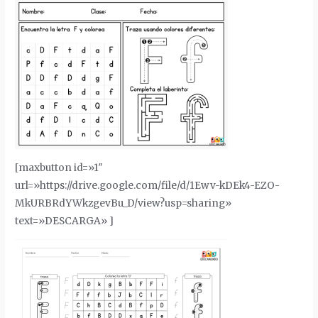
[maxbutton id=»1″
url=»https://drive.google.com/file/d/1Ewv-kDEk4-EZO-
MkURBRdYWkzgevBu_D/view?usp=sharing»
text=»DESCARGA» ]