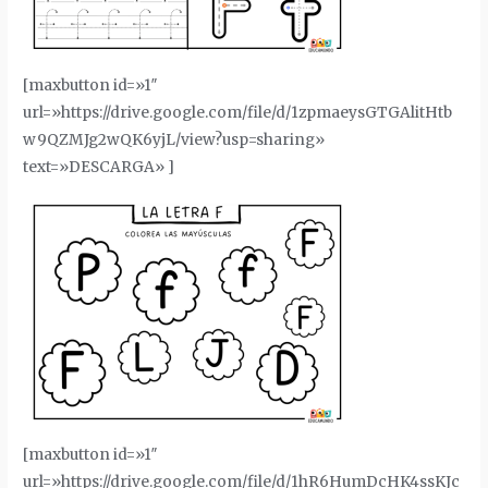
[maxbutton id=»1″
url=»https://drive.google.com/file/d/1zpmaeysGTGAlitHtb
w9QZMJg2wQK6yjL/view?usp=sharing»
text=»DESCARGA» ]
[maxbutton id=»1″
url=»https://drive.google.com/file/d/1hR6HumDcHK4ssKJc