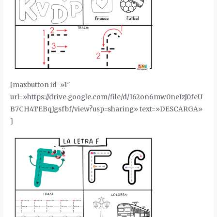
[maxbutton id=»1″
url=»https://drive.google.com/file/d/162on6mw0neIzJ0feU
B7CH4TEBqJgsfbf/view?usp=sharing» text=»DESCARGA»
]