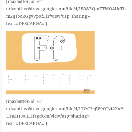
[maxbutton id=»1″
url=»https://drive.google.com/file/d/1W4V5QmFTMO4UeTb
m2qsbcRGgvVpofFjT/view?usp=sharing»
text=»DESCARGA» ]
[maxbutton id=»1″
url=»https://drive.google.com/file/d/1TOC3cjW9OPzf2XxH
ETaZH89_LHfrgdGm/view?usp=sharing»
text=»DESCARGA» ]