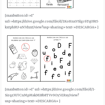
[maxbutton id=»1″
url=»https://drive.google.com/file/d/1KoHnxVSlgc6TqURt5
kxtphRU-uN7dxxt/view?usp=sharing» text=»DESCARGA» ]
[maxbutton id=»1″ url=»https://drive.google.com/file/d/1-
Sirqz3U7CnMpMskMI8b8TVv9Oy5ERsy/view?
usp=sharing» text=»DESCARGA» ]