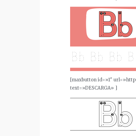
[maxbutton id=»1″ url=»htt
text=»DESCARGA» ]