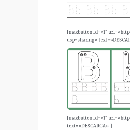
[maxbutton id=»1″ url=»htt
usp=sharing» text=»DESCA
[maxbutton id=»1″ url=»htt
text=»DESCARGA» ]