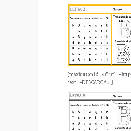
[maxbutton id=»1″ url=»htt
text=»DESCARGA» ]