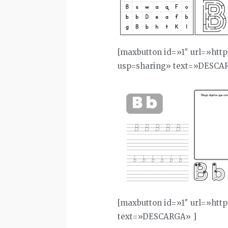
[maxbutton id=»1″ url=»htt
usp=sharing» text=»DESCA
[maxbutton id=»1″ url=»htt
text=»DESCARGA» ]