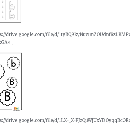
tps://drive.google.com/file/d/1tyBQ9kyNuwmZOUdnf8zLRM
RGA» ]
ps://drive.google.com/file/d/1LX-_X-FJzQuWjUxYDOyqqBcO