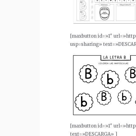
[maxbutton id=»1″ url=»ht
usp=sharing» text=»DESCA
[maxbutton id=»1″ url=»htt
text=»DESCARGA» ]