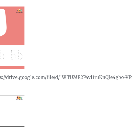
ps://drive.google.com/file/d/1WTUME2P4vl1ruKnQIe4gbo-V