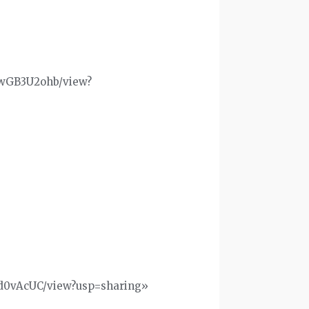
FwGB3U2ohb/view?
Ed0vAcUC/view?usp=sharing»