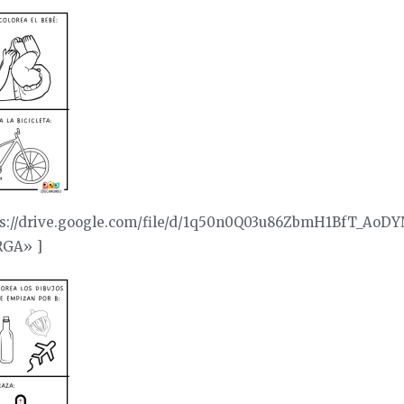
tps://drive.google.com/file/d/1q50n0Q03u86ZbmH1BfT_Ao
RGA» ]