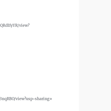
bQRdIfyYR/view?
Mr3nqRBO/view?usp=sharing»