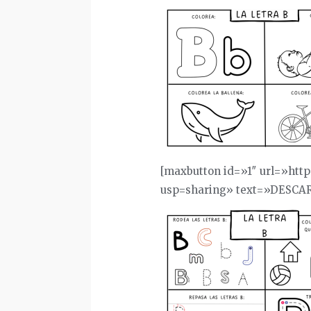
[maxbutton id=»1″ url=»ht
usp=sharing» text=»DESCA