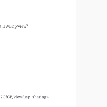
DA0_HWBDp/view?
rF7GfGB/view?usp=sharing»