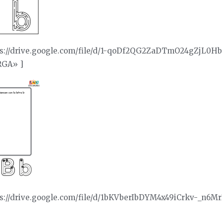
ps://drive.google.com/file/d/1-qoDf2QG2ZaDTmO24gZjL0H
RGA» ]
ps://drive.google.com/file/d/1bKVberIbDYM4x49iCrkv-_n6