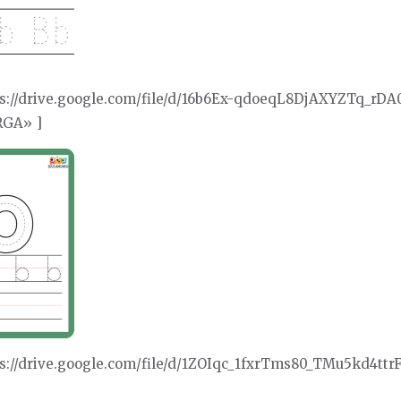
ps://drive.google.com/file/d/16b6Ex-qdoeqL8DjAXYZTq_r
RGA» ]
ps://drive.google.com/file/d/1ZOIqc_1fxrTms80_TMu5kd4tt