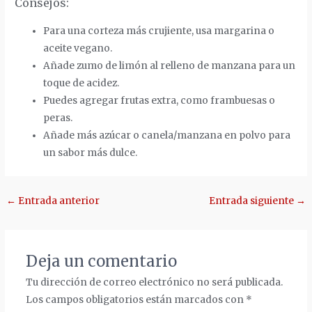
Consejos:
Para una corteza más crujiente, usa margarina o
aceite vegano.
Añade zumo de limón al relleno de manzana para un
toque de acidez.
Puedes agregar frutas extra, como frambuesas o
peras.
Añade más azúcar o canela/manzana en polvo para
un sabor más dulce.
Navegación
←
Entrada anterior
Entrada siguiente
→
de
entradas
Deja un comentario
Tu dirección de correo electrónico no será publicada.
Los campos obligatorios están marcados con
*