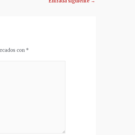
Entrada siguiente
→
arcados con
*