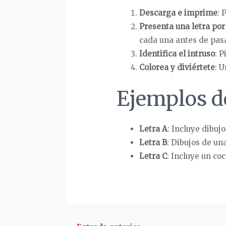
Descarga e imprime
: 
Presenta una letra por
cada una antes de pasa
Identifica el intruso
: P
Colorea y diviértete
: U
Ejemplos de
Letra A
: Incluye dibuj
Letra B
: Dibujos de un
Letra C
: Incluye un co
Navegación