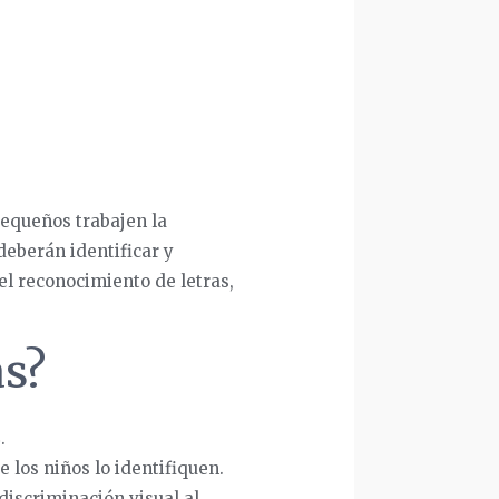
equeños trabajen la
deberán identificar y
 el reconocimiento de letras,
as?
.
e los niños lo identifiquen.
 discriminación visual al