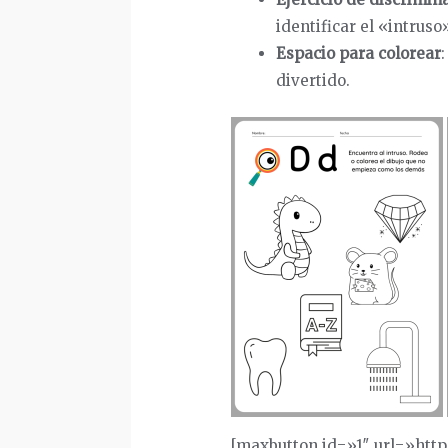
identificar el «intrus
Espacio para colorear
divertido.
[maxbutton id=»1″ url=»htt