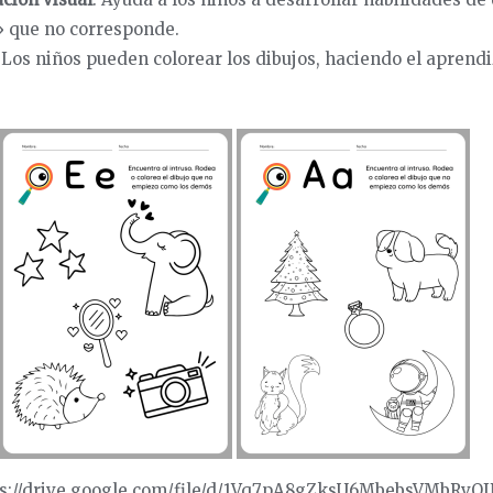
o» que no corresponde.
: Los niños pueden colorear los dibujos, haciendo el aprendi
ps://drive.google.com/file/d/1Vq7pA8gZksU6MbebsVMbRvQ