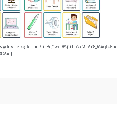
ps://drive.google.com/file/d/1wu0Mj1i3m5xMeAY8_M4qt2E
RGA» ]