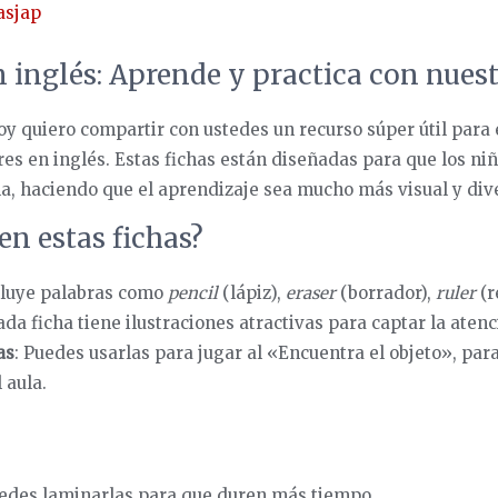
asjap
n inglés: Aprende y practica con nuest
y quiero compartir con ustedes un recurso súper útil para
res en inglés. Estas fichas están diseñadas para que los ni
ula, haciendo que el aprendizaje sea mucho más visual y div
en estas fichas?
cluye palabras como
pencil
(lápiz),
eraser
(borrador),
ruler
(r
ada ficha tiene ilustraciones atractivas para captar la aten
as
: Puedes usarlas para jugar al «Encuentra el objeto», para
 aula.
uedes laminarlas para que duren más tiempo.