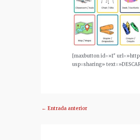
[maxbutton id=»1″ url=»htt
usp=sharing» text=»DESCA
Navegación
←
Entrada anterior
de
entradas