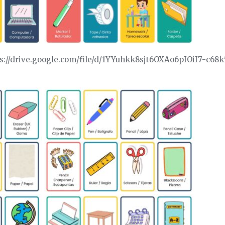
ps://drive.google.com/file/d/1YYuhkk8sjt6OXAo6pIOiI7-c6