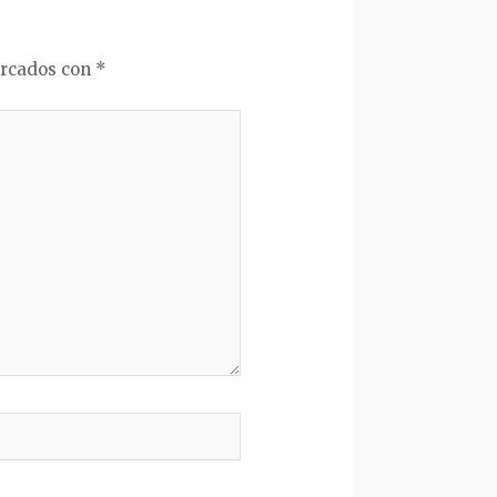
arcados con
*