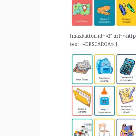
[maxbutton id=»1″ url=»htt
text=»DESCARGA» ]