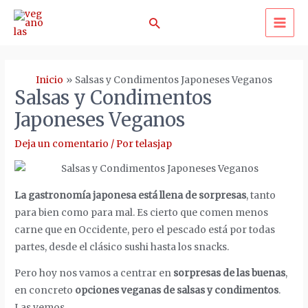
Ir
Buscar
al
MA
contenido
ME
Inicio
Salsas y Condimentos Japoneses Veganos
Salsas y Condimentos
Japoneses Veganos
Deja un comentario
/ Por
telasjap
La gastronomía japonesa está llena de sorpresas
, tanto
para bien como para mal. Es cierto que comen menos
carne que en Occidente, pero el pescado está por todas
partes, desde el clásico sushi hasta los snacks.
Pero hoy nos vamos a centrar en
sorpresas de las buenas
,
en concreto
opciones veganas de salsas y condimentos
.
Las vemos.