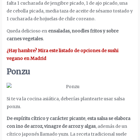
falta 1 cucharada de jengibre picado, 1 de ajo picado, una
de cebolla picada, media taza de aceite de sésamo tostado y
1 cucharada de hojuelas de chile coreano.
Queda delicioso en
ensaladas, noodles fritos y sobre
carnes vegetales
.
¿Hay hambre? Mira este listado de opciones de sushi
vegano en Madrid
Ponzu
Si te va la cocina asiática, deberías plantearte usar salsa
ponzu.
De espíritu cítrico y carácter picante
,
esta salsa se elabora
con ino de arroz, vinagre de arroz y algas
, además de un
cítrico japonés llamado yuzu. La receta tradicional suele