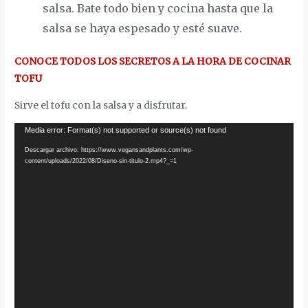
salsa. Bate todo bien y cocina hasta que la
salsa se haya espesado y esté suave.
CONOCE TODOS LOS SECRETOS A LA HORA DE COCINAR
TOFU
Sirve el tofu con la salsa y a disfrutar.
Reproductor
Media error: Format(s) not supported or source(s) not found
de
Descargar archivo: https://www.vegansandplants.com/wp-
content/uploads/2022/08/Diseno-sin-titulo-2.mp4?_=1
vídeo