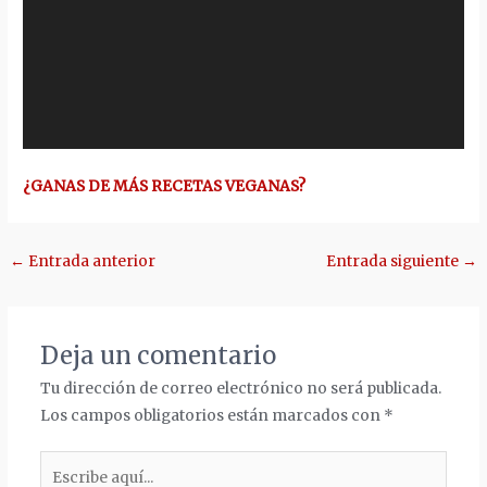
¿GANAS DE MÁS RECETAS VEGANAS?
Navegación
←
Entrada anterior
Entrada siguiente
→
de
entradas
Deja un comentario
Tu dirección de correo electrónico no será publicada.
Los campos obligatorios están marcados con
*
Escribe