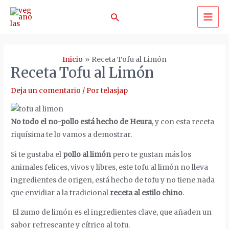
Ir
Buscar
al
MA
contenido
ME
Inicio
Receta Tofu al Limón
Receta Tofu al Limón
Deja un comentario
/ Por
telasjap
No todo el no-pollo está hecho de Heura
, y con esta receta
riquísima te lo vamos a demostrar.
Si te gustaba el
pollo al limón
pero te gustan más los
animales felices, vivos y libres, este tofu al limón no lleva
ingredientes de origen, está hecho de tofu y no tiene nada
que envidiar a la tradicional
receta al estilo chino
.
El zumo de limón es el ingredientes clave, que añaden un
sabor refrescante y cítrico al tofu.