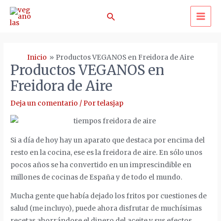
Ir
Buscar
al
MA
contenido
ME
Inicio
Productos VEGANOS en Freidora de Aire
Productos VEGANOS en
Freidora de Aire
Deja un comentario
/ Por
telasjap
Si a día de hoy hay un aparato que destaca por encima del
resto en la cocina, ese es la freidora de aire. En sólo unos
pocos años se ha convertido en un imprescindible en
millones de cocinas de España y de todo el mundo.
Mucha gente que había dejado los fritos por cuestiones de
salud (me incluyo), puede ahora disfrutar de muchísimas
recetas ahorrándose el dinero del aceite y sus efectos