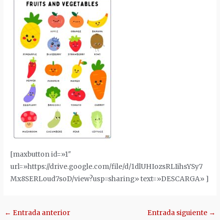
[maxbutton id=»1″
url=»https://drive.google.com/file/d/1dlUHIozsRLIihsYSy7
Mx8SERLoud7soD/view?usp=sharing» text=»DESCARGA» ]
Navegación
←
Entrada anterior
Entrada siguiente
→