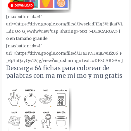
[maxbutton id=»1″
url=»https://drive.google.com/file/d/1wscladJIEq3VijJkafVL
LdDOo_GJVwdw/view?usp=sharing» text=»DESCARGA» ]
o en tamaño grande
[maxbutton id=»1″
url=»https://drive.google.com/file/d/13aUPN3AuJP9izk06_P
p3p3uQxyQw2Vjg/view?usp=sharing» text=»DESCARGA» ]
Descarga 64 fichas para colorear de
palabras con ma me mi mo y mu gratis