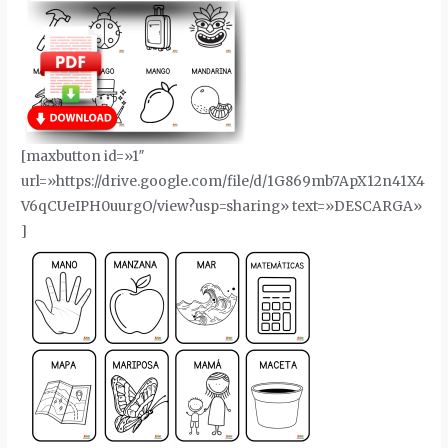
[maxbutton id=»1″
url=»https://drive.google.com/file/d/1G869mb7ApX12n41X4
V6qCUeIPH0uurgO/view?usp=sharing» text=»DESCARGA»
]