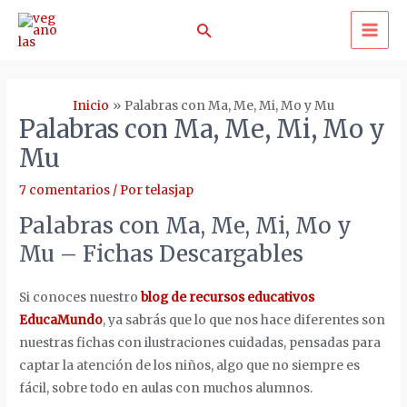
Ir
Buscar
al
MA
contenido
ME
Inicio
Palabras con Ma, Me, Mi, Mo y Mu
Palabras con Ma, Me, Mi, Mo y
Mu
7 comentarios
/ Por
telasjap
Palabras con Ma, Me, Mi, Mo y
Mu – Fichas Descargables
Si conoces nuestro
blog de recursos educativos
EducaMundo
, ya sabrás que lo que nos hace diferentes son
nuestras fichas con ilustraciones cuidadas, pensadas para
captar la atención de los niños, algo que no siempre es
fácil, sobre todo en aulas con muchos alumnos.