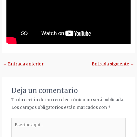
Navegación
←
Entrada anterior
Entrada siguiente
→
de
entradas
Deja un comentario
Tu dirección de correo electrónico no será publicada.
Los campos obligatorios están marcados con
*
Escribe
aquí...