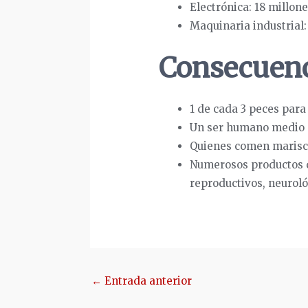
Electrónica: 18 millon
Maquinaria industrial:
Consecuenci
1 de cada 3 peces par
Un ser humano medio co
Quienes comen marisco
Numerosos productos qu
reproductivos, neurol
Navegación
←
Entrada anterior
de