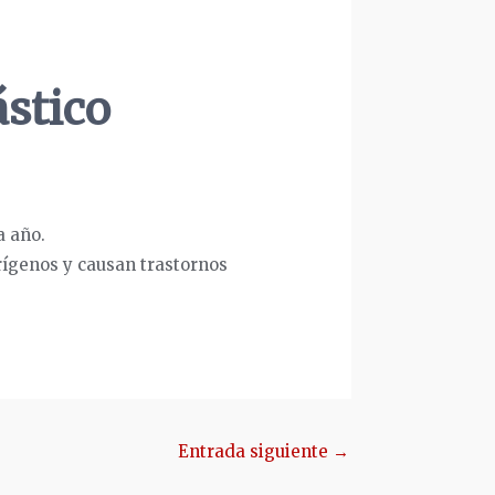
ástico
a año.
rígenos y causan trastornos
Entrada siguiente
→