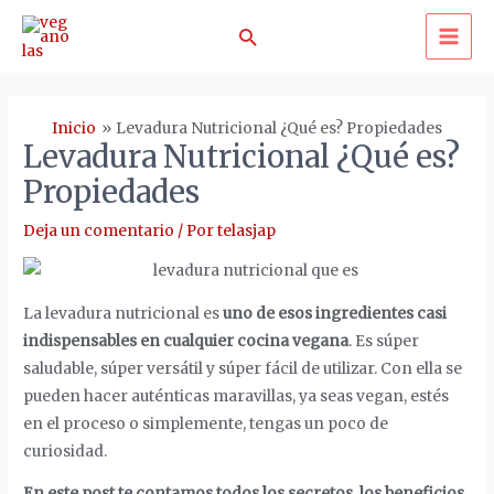
Ir
Buscar
al
MA
contenido
ME
Inicio
Levadura Nutricional ¿Qué es? Propiedades
Levadura Nutricional ¿Qué es?
Propiedades
Deja un comentario
/ Por
telasjap
La levadura nutricional es
uno de esos ingredientes casi
indispensables en cualquier cocina vegana
. Es súper
saludable, súper versátil y súper fácil de utilizar. Con ella se
pueden hacer auténticas maravillas, ya seas vegan, estés
en el proceso o simplemente, tengas un poco de
curiosidad.
En este post te contamos todos los secretos, los beneficios