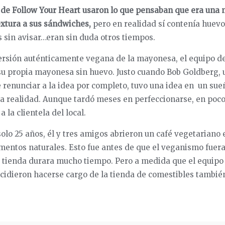
da de Follow Your Heart usaron lo que pensaban que era una
extura a sus sándwiches,
pero en realidad sí contenía huevo
 sin avisar…eran sin duda otros tiempos.
rsión auténticamente vegana de la mayonesa, el equipo de
 su propia mayonesa sin huevo. Justo cuando Bob Goldberg,
e renunciar a la idea por completo, tuvo una idea en
un sueñ
na realidad. Aunque tardó meses en perfeccionarse, en po
 la clientela del local.
lo 25 años, él y tres amigos abrieron un café vegetariano e
imentos naturales. Esto fue antes de que el veganismo fuer
a tienda durara mucho tiempo. Pero a medida que el equipo
ecidieron hacerse cargo de la tienda de comestibles tambié