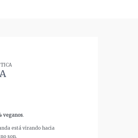
ÉTICA
CA
0% veganos
.
anda está virando hacia
no son.