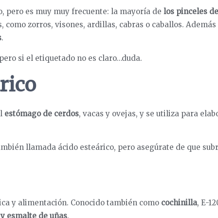
, pero es muy muy frecuente: la mayoría de
los pinceles d
 como zorros, visones, ardillas, cabras o caballos. Además
s
.
 pero si el etiquetado no es claro…duda.
rico
el
estómago de cerdos
, vacas y ovejas, y se utiliza para ela
también llamada ácido esteárico, pero asegúrate de que sub
tica y alimentación. Conocido también como
cochinilla
, E-12
, y esmalte de uñas
.