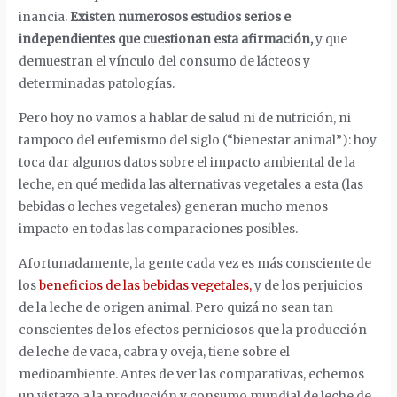
inancia.
Existen numerosos estudios serios e
independientes que cuestionan esta afirmación,
y que
demuestran el vínculo del consumo de lácteos y
determinadas patologías.
Pero hoy no vamos a hablar de salud ni de nutrición, ni
tampoco del eufemismo del siglo (“bienestar animal”): hoy
toca dar algunos datos sobre el impacto ambiental de la
leche, en qué medida las alternativas vegetales a esta (las
bebidas o leches vegetales) generan mucho menos
impacto en todas las comparaciones posibles.
Afortunadamente, la gente cada vez es más consciente de
los
beneficios de las bebidas vegetales,
y de los perjuicios
de la leche de origen animal. Pero quizá no sean tan
conscientes de los efectos perniciosos que la producción
de leche de vaca, cabra y oveja, tiene sobre el
medioambiente. Antes de ver las comparativas, echemos
un vistazo a la producción y consumo mundial de leche de