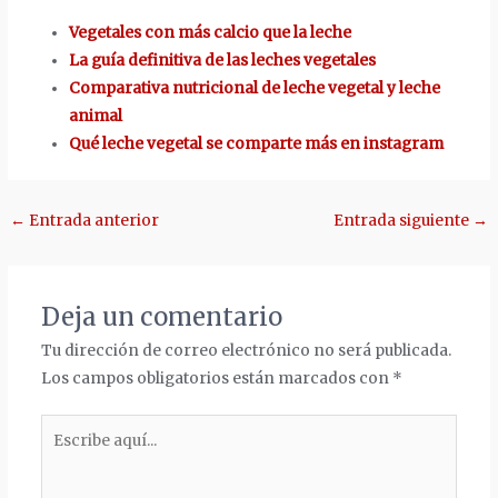
Vegetales con más calcio que la leche
La guía definitiva de las leches vegetales
Comparativa nutricional de leche vegetal y leche
animal
Qué leche vegetal se comparte más en instagram
Navegación
←
Entrada anterior
Entrada siguiente
→
de
entradas
Deja un comentario
Tu dirección de correo electrónico no será publicada.
Los campos obligatorios están marcados con
*
Escribe
aquí...