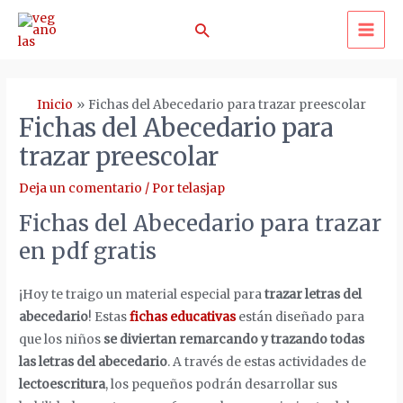
Ir
Buscar
al
MA
contenido
ME
Inicio
Fichas del Abecedario para trazar preescolar
Fichas del Abecedario para
trazar preescolar
Deja un comentario
/ Por
telasjap
Fichas del Abecedario para trazar
en pdf gratis
¡Hoy te traigo un material especial para
trazar letras del
abecedario
! Estas
fichas educativas
están diseñado para
que los niños
se diviertan remarcando y trazando todas
las letras del abecedario
. A través de estas actividades de
lectoescritura
, los pequeños podrán desarrollar sus