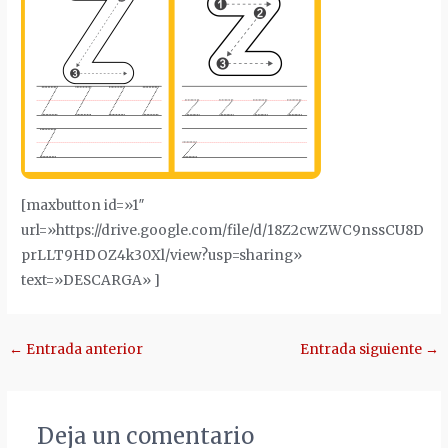
[maxbutton id=»1″
url=»https://drive.google.com/file/d/18Z2cwZWC9nssCU8D
prLLT9HDOZ4k30Xl/view?usp=sharing»
text=»DESCARGA» ]
Navegación
←
Entrada anterior
Entrada siguiente
→
de
entradas
Deja un comentario