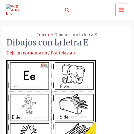
Ir
Buscar
al
MA
contenido
ME
Inicio
Dibujos con la letra E
Dibujos con la letra E
Deja un comentario
/ Por
telasjap