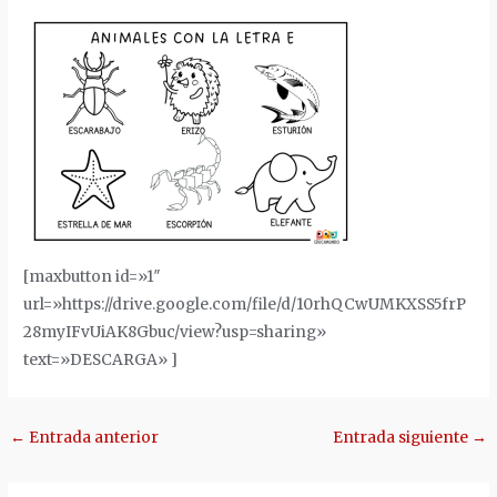
[maxbutton id=»1″
url=»https://drive.google.com/file/d/10rhQCwUMKXSS5frP
28myIFvUiAK8Gbuc/view?usp=sharing»
text=»DESCARGA» ]
Navegación
←
Entrada anterior
Entrada siguiente
→
de
entradas