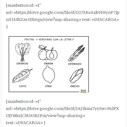
[maxbutton id=»1″
url=»https://drive.google.com/file/d/1Q7EKeAxk9fHynF7Jp
nX1fdKZzs3Dh6gu/view?usp=sharing» text=»DESCARGA»
]
[maxbutton id=»1″
url=»https://drive.google.com/file/d/1AJ3kmz7yySwcMdPX
UJF8tkrJCM0GBZPm/view?usp=sharing»
text=»DESCARGA» ]