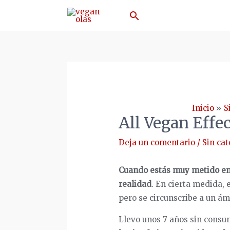
Ir
Buscar
al
contenido
Inicio
S
All Vegan Effe
Deja un comentario
/
Sin cat
Cuando estás muy metido en 
realidad
. En cierta medida, 
pero se circunscribe a un ám
Llevo unos 7 años sin consum