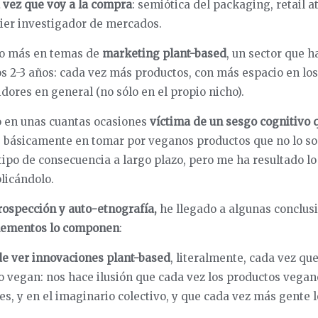
 vez que voy a la compra
: semiótica del packaging, retail 
uier investigador de mercados.
do más en temas de
marketing plant-based
, un sector que 
s 2-3 años: cada vez más productos, con más espacio en los
dores en general (no sólo en el propio nicho).
o en unas cuantas ocasiones
víctima de un sesgo cognitivo 
te básicamente en tomar por veganos productos que no lo so
ipo de consecuencia a largo plazo, pero me ha resultado lo
licándolo.
rospección y auto-etnografía,
he llegado a algunas conclus
lementos lo componen
:
de ver innovaciones plant-based
, literalmente, cada vez qu
o vegan: nos hace ilusión que cada vez los productos vega
les, y en el imaginario colectivo, y que cada vez más gente