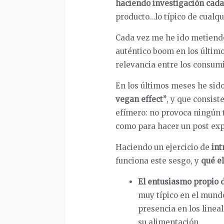
haciendo investigación cada
producto…lo típico de cualq
Cada vez me he ido metien
auténtico boom en los último
relevancia entre los consumi
En los últimos meses he sid
vegan effect”
, y que consis
efímero: no provoca ningún t
como para hacer un post exp
Haciendo un ejercicio de
int
funciona este sesgo, y
qué e
El entusiasmo propio 
muy típico en el mund
presencia en los linea
su alimentación.