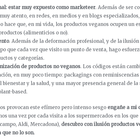
nal: estar muy expuesto como marketeer
. Además de ser co
 muy atento, en redes, en medios y en blogs especializados, 
to hace que, en mi vida, los productos veganos ocupen un 
productos (alimenticios o no).
ento
. Además de la deformación profesional, y de la ilusión
o que cada vez que visito un punto de venta, hago esfuerz
uctos y categorías.
anización de productos no veganos
. Los códigos están cam
ación, en muy poco tiempo: packagings con reminiscencias 
 bienestar y la salud, y una mayor presencia general de la
plant-based.
os provocan este efímero pero intenso sesgo
engañe a mi c
nos una vez por cada visita a los supermercados en los que
lcampo, Aldi, Mercadona),
descubro con ilusión productos v
 que no lo son.