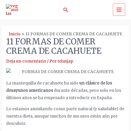
Ir
Buscar
al
MA
contenido
ME
Inicio
11 FORMAS DE COMER CREMA DE CACAHUETE
11 FORMAS DE COMER
CREMA DE CACAHUETE
Deja un comentario
/ Por
telasjap
La mantequilla de cacahuete ha sido
un clásico de los
desayunos americanos
durante décadas, pero solo en los
últimos años se ha empezado a introducir en España.
Lo estamos asimilando como parte natural (y saludable) de
nuestra dieta, aunque muchos de sus usos están aún por
descubrir.